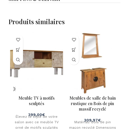
Produits similaires
Meuble TV à motifs
Meubles de salle de bain
Ta
sculptés
rustique en Bois de pin
massif recyclé
399,00
€
Élevez le style de votre
309,97
€
salon avec ce meuble TV
Matériau: bois de pin
T
orné de motifs sculptés
maçon recyclé Dimensions