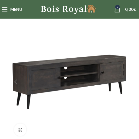
0
MENU
0,00
€
Click to enlarge