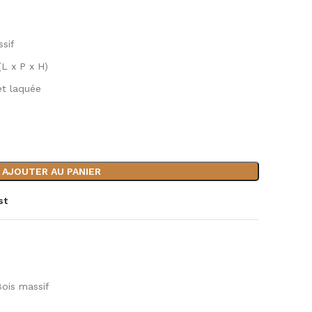
ssif
L x P x H)
 et laquée
AJOUTER AU PANIER
st
Bois massif