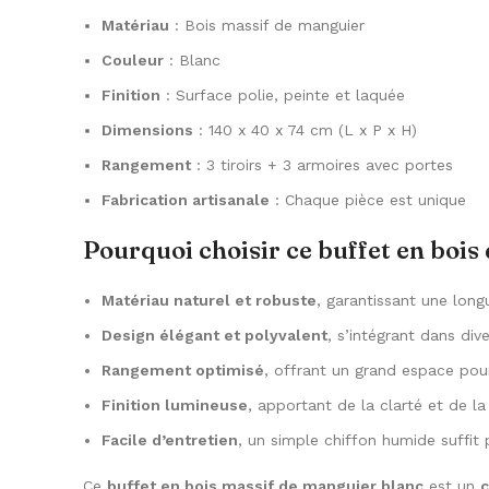
Matériau
: Bois massif de manguier
Couleur
: Blanc
Finition
: Surface polie, peinte et laquée
Dimensions
: 140 x 40 x 74 cm (L x P x H)
Rangement
: 3 tiroirs + 3 armoires avec portes
Fabrication artisanale
: Chaque pièce est unique
Pourquoi choisir ce buffet en bois
Matériau naturel et robuste
, garantissant une long
Design élégant et polyvalent
, s’intégrant dans div
Rangement optimisé
, offrant un grand espace pour 
Finition lumineuse
, apportant de la clarté et de la
Facile d’entretien
, un simple chiffon humide suffit 
Ce
buffet en bois massif de manguier blanc
est un
c