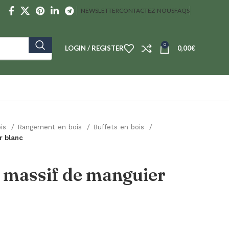
NEWSLETTER
CONTACTEZ-NOUS
FAQS
0
LOGIN / REGISTER
0,00
€
ois
Rangement en bois
Buffets en bois
r blanc
s massif de manguier