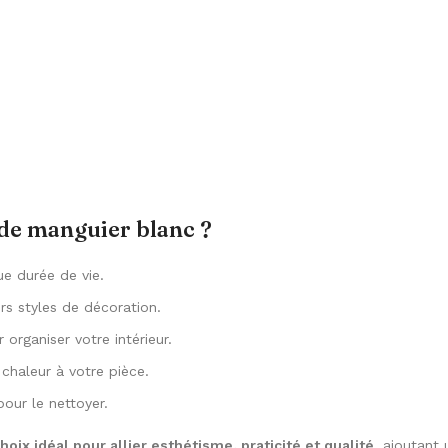
 de manguier blanc ?
ue durée de vie.
ers styles de décoration.
organiser votre intérieur.
 chaleur à votre pièce.
pour le nettoyer.
hoix idéal pour allier esthétisme, praticité et qualité
, ajoutant