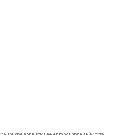
 une
touche sophistiquée et fonctionnelle
à votre