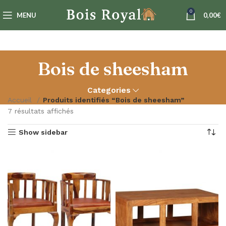
0
MENU
0,00
€
Bois de sheesham
Categories
Accueil
Produits identifiés “Bois de sheesham”
7 résultats affichés
Show sidebar